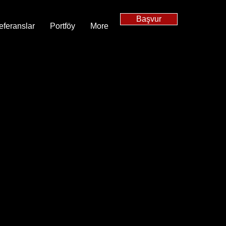
Başvur
eferanslar
Portföy
More