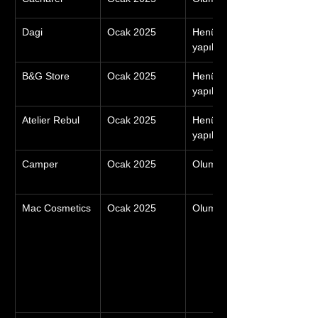
Dagi
Ocak 2025
Henüz Geri Bildirim 
yapılmadı
B&G Store
Ocak 2025
Henüz Geri Bildirim 
yapılmadı
Atelier Rebul
Ocak 2025
Henüz Geri Bildirim 
yapılmadı
Camper
Ocak 2025
Olumsuz
Mac Cosmetics
Ocak 2025
Olumsuz