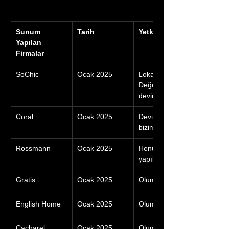
Sunum 
Tarih
Yetkili notu
Yapılan 
Firmalar
SoChic
Ocak 2025
Lokasyonu 
Değerlendirebiliriz fakat 
devir ücreti çok yüksek
Coral
Ocak 2025
Devir ücreti yüksek ve m2 
bizim için yeterli değil.
Rossmann
Ocak 2025
Henüz Geri Bildirim 
yapılmadı
Gratis
Ocak 2025
Olumsuz
English Home
Ocak 2025
Olumsuz
Cacharel
Ocak 2025
Olumsuz