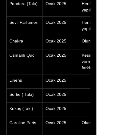
Pandora (Takı)
Ocak 2025
Henüz Geri Bildirim 
yapılmadı
Sevil Parfümeri
Ocak 2025
Henüz Geri Bildirim 
yapılmadı
Chakra
Ocak 2025
Olumsuz
Osmanlı Qud
Ocak 2025
Kesinlikle hava parası 
vermiyoruz. O bütçe ile 
farklı lokasyonlar açıyoruz.
Linens
Ocak 2025
Sortie ( Takı)
Ocak 2025
Kokoş (Takı)
Ocak 2025
Caroline Paris
Ocak 2025
Olumsuz