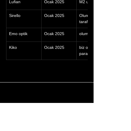
Lufian
Ocak 2025
M2 uygun değil, olumsuz
Sirello
Ocak 2025
Olumsuz, Vali konağı üst 
tarafında bakıyoruz.
Emo optik
Ocak 2025
olumsuz
Kiko
Ocak 2025
biz o kadar yüksek hava 
parası vermiyoruz
Adres
CADDEDÜKKAN
İstiklal Caddesi, İstiklal AVM Kat:5