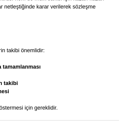
r netleştiğinde karar verilerek sözleşme 
n takibi önemlidir:
da tamamlanması
n takibi
mesi
stermesi için gereklidir.