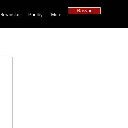
Başvur
eferanslar
Portföy
More